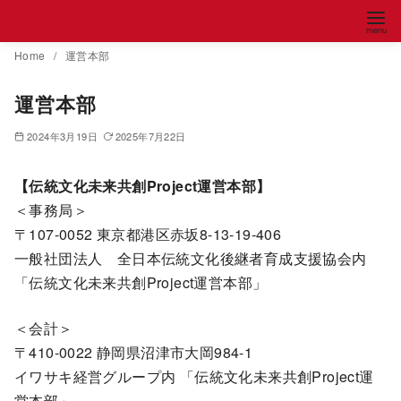
コ
伝統文化未来共創Project～THE FUTURE in TRADITION～
ン
Home
運営本部
テ
ン
運営本部
ツ
へ
2024年3月19日
2025年7月22日
移
動
【伝統文化未来共創Project運営本部】
＜事務局＞
〒107-0052 東京都港区赤坂8-13-19-406
一般社団法人 全日本伝統文化後継者育成支援協会内
「伝統文化未来共創Project運営本部」
＜会計＞
〒410-0022 静岡県沼津市大岡984-1
イワサキ経営グループ内 「伝統文化未来共創Project運
営本部」