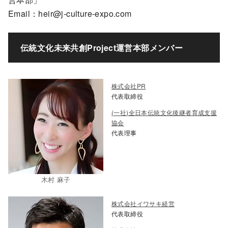
Email：heir@j-culture-expo.com
伝統文化未来共創Project運営本部メンバー
株式会社PR
代表取締役
(一社)全日本伝統文化後継者育成支援
協会
代表理事
木村 麻子
株式会社イワサキ経営
代表取締役