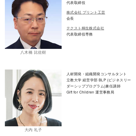
代表取締役
株式会社 プリント工芸
会長
テクスト桐生株式会社
代表取締役専務
八木橋 比佐樹
人材開発・組織開発コンサルタント
立教大学 経営学部 BLP (ビジネスリー
ダーシッププログラム)兼任講師
Gift for Children 運営事務局
大内 礼子