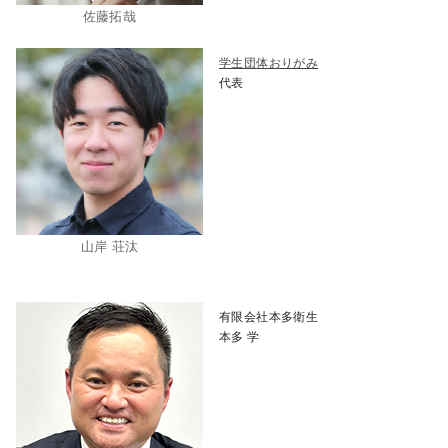
佐藤拓哉
学生団体おりがみ
代表
山岸 荘汰
有限会社本多衛生
本多 学