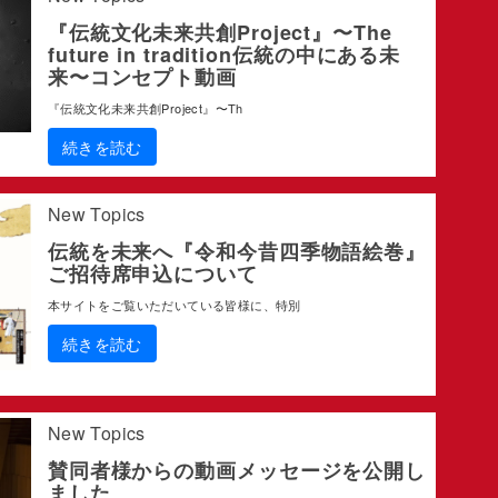
『伝統文化未来共創Project』〜The
future in tradition伝統の中にある未
来〜コンセプト動画
『伝統文化未来共創Project』〜Th
続きを読む
New Topics
伝統を未来へ『令和今昔四季物語絵巻』
ご招待席申込について
本サイトをご覧いただいている皆様に、特別
続きを読む
New Topics
賛同者様からの動画メッセージを公開し
ました