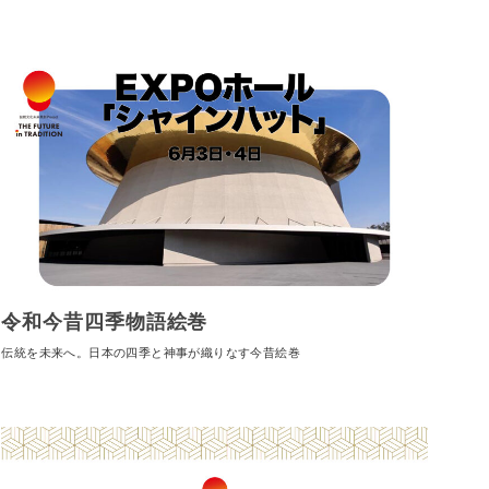
令和今昔四季物語絵巻
伝統を未来へ。日本の四季と神事が織りなす今昔絵巻