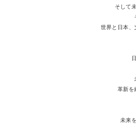
そして
世界と日本、
革新を
未来