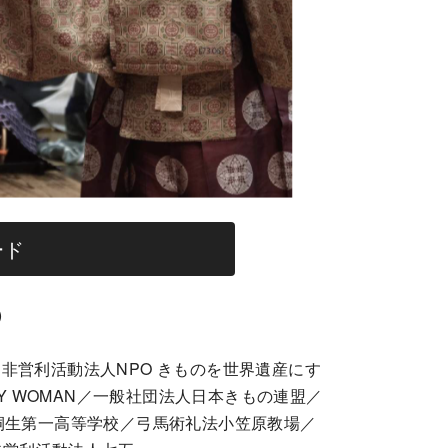
ード
)
非営利活動法人NPO きものを世界遺産にす
Y WOMAN／一般社団法人日本きもの連盟／
学校／桐生第一高等学校／弓馬術礼法小笠原教場／