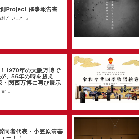
Project 催事報告書
共創プロジェクト」
！1970年の大阪万博で
が、55年の時を超え
 大阪・関西万博に再び展示
(日)に
！賛同者代表・小笠原清基
ュー！！