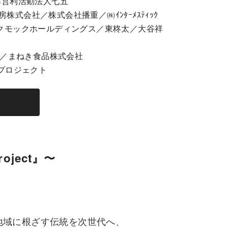
非営利活動法人七五
式会社／株式会社播重／㈱ｲﾝﾀｰﾒｽﾃｨｯｸ
ックモックホールディングス／東柊太／大谷祥
社／まねき食品株式会社
プロジェクト
ject』〜
、
地域に根ざす伝統を次世代へ、