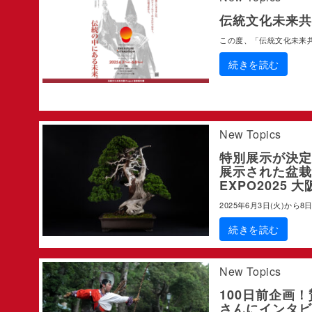
伝統文化未来共創
この度、「伝統文化未来
続きを読む
New Topics
特別展示が決定
展示された盆栽
EXPO2025
2025年6月3日(火)から8日
続きを読む
New Topics
100日前企画
さんにインタビ