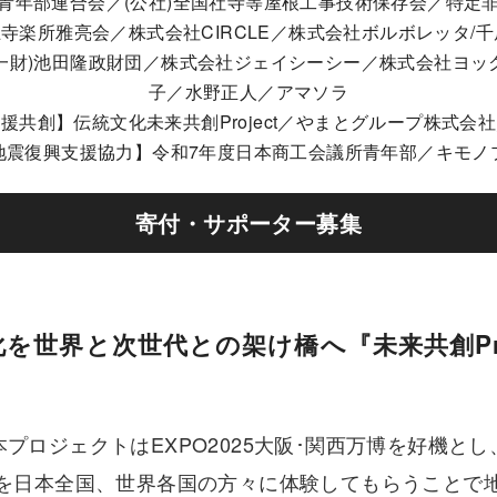
青年部連合会／(公社)全国社寺等屋根工事技術保存会／特定
所雅亮会／株式会社CIRCLE／株式会社ボルボレッタ/千房株
ー／一財)池田隆政財団／株式会社ジェイシーシー／株式会社ヨ
子／水野正人／アマソラ
援共創】伝統文化未来共創Project／やまとグループ株式会
地震復興支援協力】令和7年度日本商工会議所青年部／キモノ
寄付・サポーター募集
を世界と次世代との架け橋へ『未来共創Pro
本プロジェクトはEXPO2025大阪･関西万博を好機とし
を日本全国、世界各国の方々に体験してもらうことで