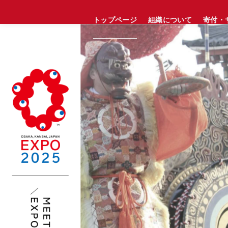
コ
トップページ
組織について
寄付・
ン
テ
ン
ツ
へ
移
動