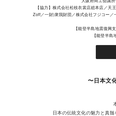
大阪府商工会議所
【協力】株式会社松枝衣裳店総本店／天王寺楽
Zoff／一財)衆我財団／株式会社フジコ
【能登半島地震復興支
【能登半島
〜日本文化
日本の伝統文化の魅力と真髄