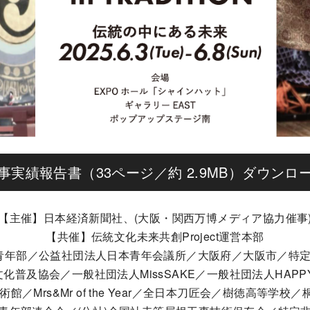
事実績報告書（33ページ／約 2.9MB）ダウンロ
【主催】日本経済新聞社、(大阪・関西万博メディア協力催事
【共催】伝統文化未来共創Project運営本部
年部／公益社団法人日本青年会議所／大阪府／大阪市／特定
普及協会／一般社団法人MissSAKE／一般社団法人HAPP
／Mrs&Mr of the Year／全日本刀匠会／樹徳高等