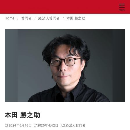
コ
伝統文化未来共創Project～THE FUTURE in TRADITION～
ン
Home
賛同者
経済人賛同者
本田 勝之助
テ
ン
ツ
へ
移
動
本田 勝之助
2024年5月15日
2025年4月2日
経済人賛同者