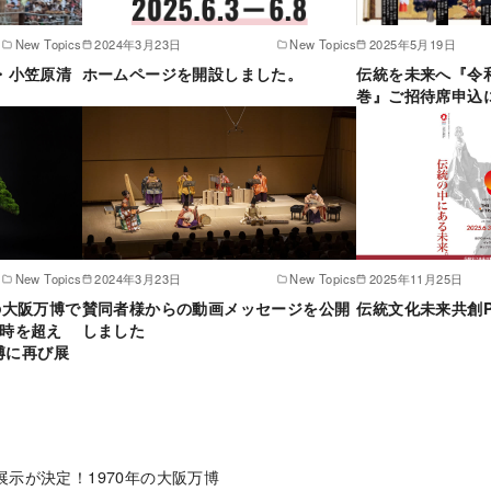
New Topics
2024年3月23日
New Topics
2025年5月19日
・小笠原清
ホームページを開設しました。
伝統を未来へ『令
巻』ご招待席申込
New Topics
2024年3月23日
New Topics
2025年11月25日
の大阪万博で
賛同者様からの動画メッセージを公開
伝統文化未来共創Pr
の時を超え
しました
万博に再び展
展示が決定！1970年の大阪万博