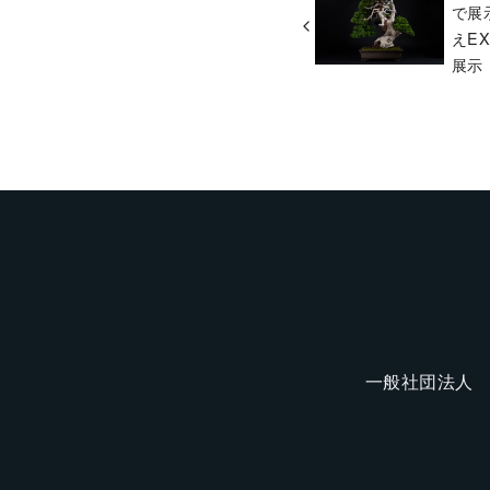
で展
えE
展示
一般社団法人 