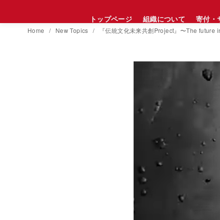
コ
トップページ
組織について
寄付・
ン
Home
New Topics
『伝統文化未来共創Project』〜The futur
テ
ン
ツ
へ
移
動