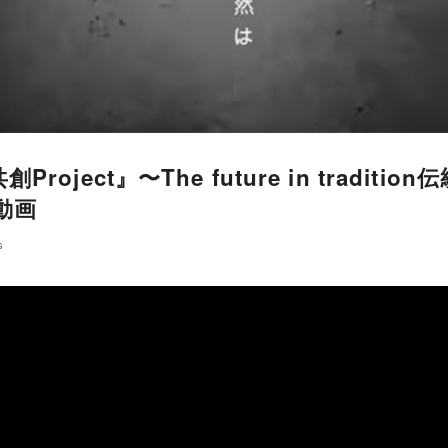
oject』〜The future in traditi
動画
s