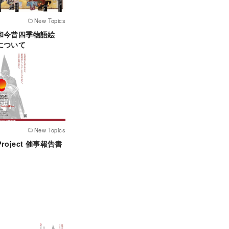
New Topics
和今昔四季物語絵
について
New Topics
oject 催事報告書