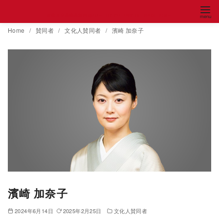
コ
伝統文化未来共創Project～THE FUTURE in TRADITION～
ン
Home
賛同者
文化人賛同者
濱崎 加奈子
テ
ン
ツ
へ
移
動
濱崎 加奈子
2024年6月14日
2025年2月25日
文化人賛同者