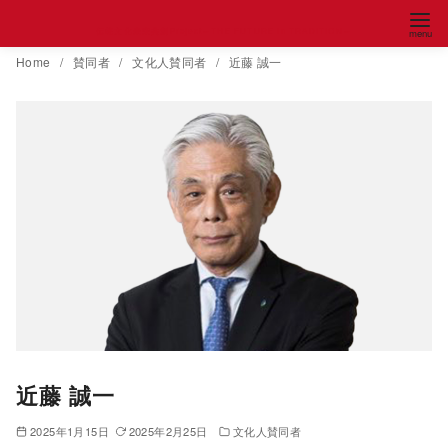
コ
伝統文化未来共創Project～THE FUTURE in TRADITION～
ン
Home
賛同者
文化人賛同者
近藤 誠一
テ
ン
ツ
へ
移
動
近藤 誠一
2025年1月15日
2025年2月25日
文化人賛同者