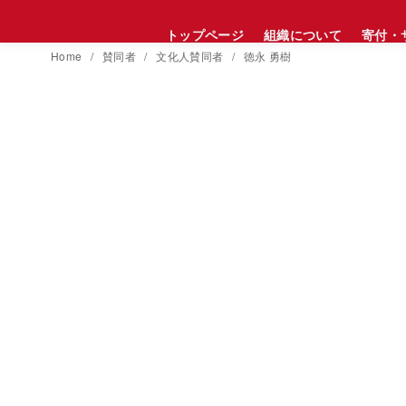
コ
トップページ
組織について
寄付・
ン
Home
賛同者
文化人賛同者
徳永 勇樹
テ
ン
ツ
へ
移
動