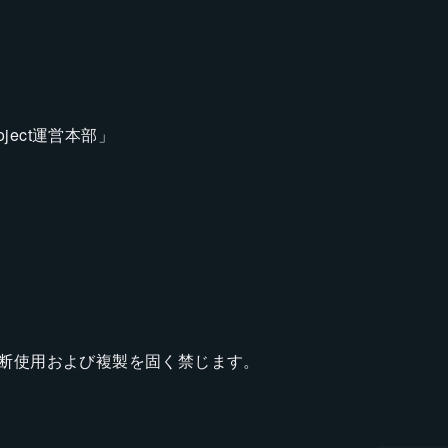
ect運営本部」
」
断使用および複製を固く禁じます。